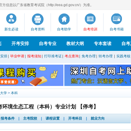
息以广东省教育考试院（http://eea.gd.gov.cn/）为准。
新生必读
自考资料
自考助学
自考培训
自考书籍
态
开考安排
自考专业
教材大纲
专本套读
自考
试安排
|
毕业申请
|
报考须知
|
打印准考证
|
考点查询
|
免考办理
|
转考办理
|
实践考核
大学
>
本科
考环境生态工程（本科）专业计划 【停考】
报考条件
|
主考院校
|
课程设置
|
开考科目
|
就业方向