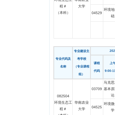
程＃
大学
环境地
（本科）
04529
础
20
专业建设主
专业代码及
考学校
课程
上
名称
（专业课程
代码
9:00-1
组）
马克思
03709
基本原
论
082504
环境生态工
华南农业
环境微
04525
程＃
大学
学