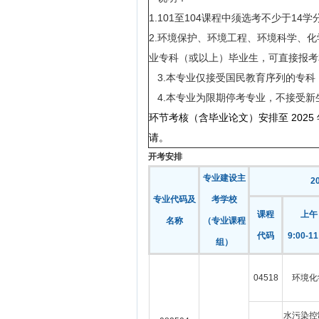
1.101至104课程中须选考不少于14学
2.环境保护、环境工程、环境科学、
业专科（或以上）毕业生，可直接报考本
3.本专业仅接受国民教育序列的专
4.本专业为限期停考专业，不接受新
环节考核（含毕业论文）安排至 2025 年 
请。
开考安排
专业建设主
2
专业代码及
考学校
课程
上午
名称
（专业课程
代码
9:00-11
组）
04518
环境化
水污染控