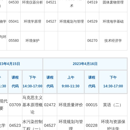
04530
环境仪器分析
04521
04519
固体废物管理
）
术
物学
05041
环境学原理
04527
环境规划与管理
04529
环境地学基础
与环
05580
环境保护
06270
技术经济学
023年4月15日
2023年4月16日
午
课程
下午
课程
上午
课程
下午
1:30
代码
14:30-17:00
代码
9:00-11:30
代码
14:30-17:00
马克思主义
现代
03709
基本原理概
02472
环境质量评价
00015
英语（二）
要
论
水污染控制
环境规划与管
环境与资源保
化学
04523
04527
00228
工程（一）
理
护法学