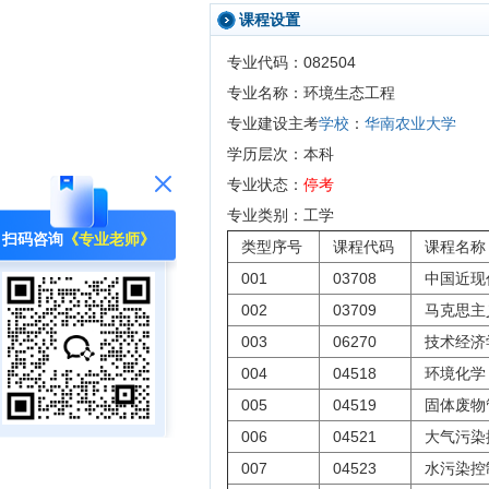
课程设置
专业代码：082504
专业名称：环境生态工程
学校
华南农业大学
专业建设主考
：
学历层次：本科
专业状态：
停考
专业类别：工学
扫码咨询
《专业老师》
类型序号
课程代码
课程名称
001
03708
中国近现
002
03709
马克思主
003
06270
技术经济
004
04518
环境化学
005
04519
固体废物
006
04521
大气污染
007
04523
水污染控