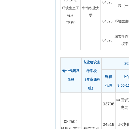
082504
04523
程（一
环境生态工
华南农业大
程＃
学
04525
环境微生
（本科）
城市生态
04528
境学
专业建设主
2
专业代码及
考学校
课程
上
名称
（专业课程
代码
9:00-1
组）
中国近
03708
史纲
082504
04518
环境
环境生态工
华南农业