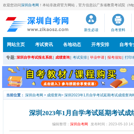
欢迎您访问
深圳自考网
！本站
非政府官方网站，官方信息以广东省教育考试院（http://ee
新生必读
自考资料
网站主页
考试资讯
各地动态
开考安排
自考专
专题:
深圳自学考试报名系统
|
成绩查询
|
考试安排
|
毕业申请
|
报考须知
|
打印
当前位置：
深圳自考网
>
成绩查询
>
深圳2023年1月自学考试延期考试成绩查询
深圳2023年1月自学考试延期考试
编辑整理：
深圳自考网
发布时间：2023-05-10 14: