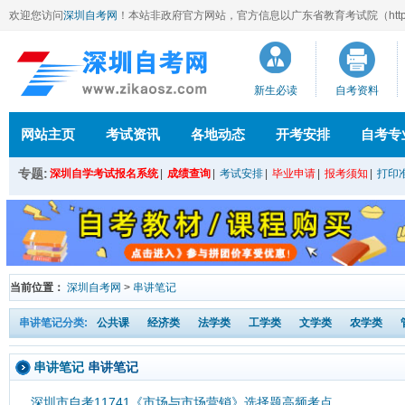
欢迎您访问
深圳自考网
！本站
非政府官方网站，官方信息以广东省教育考试院（http://ee
新生必读
自考资料
网站主页
考试资讯
各地动态
开考安排
自考专
专题:
深圳自学考试报名系统
|
成绩查询
|
考试安排
|
毕业申请
|
报考须知
|
打印
当前位置：
深圳自考网
>
串讲笔记
串讲笔记分类:
公共课
经济类
法学类
工学类
文学类
农学类
串讲笔记
串讲笔记
深圳市自考11741《市场与市场营销》选择题高频考点