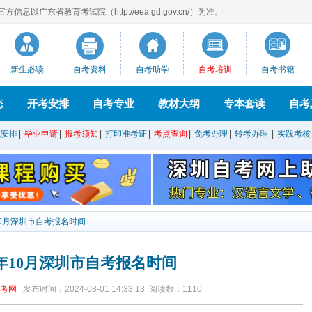
息以广东省教育考试院（http://eea.gd.gov.cn/）为准。
新生必读
自考资料
自考助学
自考培训
自考书籍
态
开考安排
自考专业
教材大纲
专本套读
自考
试安排
|
毕业申请
|
报考须知
|
打印准考证
|
考点查询
|
免考办理
|
转考办理
|
实践考核
年10月深圳市自考报名时间
24年10月深圳市自考报名时间
考网
发布时间：2024-08-01 14:33:13
阅读数：
1110