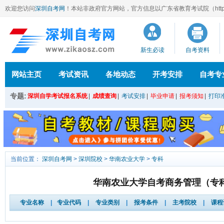
欢迎您访问
深圳自考网
！本站
非政府官方网站，官方信息以广东省教育考试院（http://ee
新生必读
自考资料
网站主页
考试资讯
各地动态
开考安排
自考专
专题:
深圳自学考试报名系统
|
成绩查询
|
考试安排
|
毕业申请
|
报考须知
|
打印
当前位置：
深圳自考网
>
深圳院校
>
华南农业大学
>
专科
华南农业大学自考商务管理（专
专业名称
|
专业代码
|
专业类别
|
报考条件
|
主考院校
|
课程