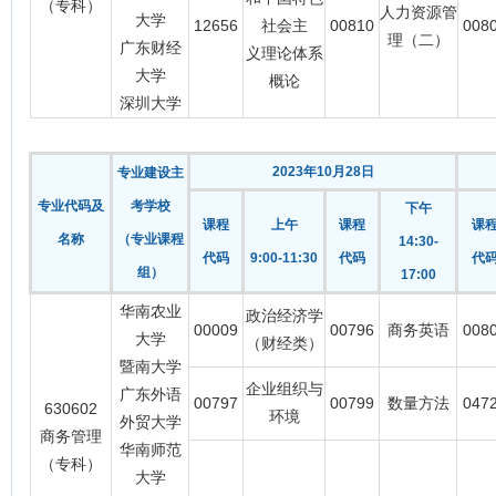
（专科）
人力资源管
大学
12656
社会主
00810
008
理（二）
广东财经
义理论体系
大学
概论
深圳大学
2023年10月28日
专业建设主
专业代码及
考学校
下午
课程
上午
课程
课
名称
（专业课程
14:30-
代码
9:00-11:30
代码
代
组）
17:00
华南农业
政治经济学
00009
00796
商务英语
008
大学
（财经类）
暨南大学
企业组织与
广东外语
00797
00799
数量方法
047
630602
环境
外贸大学
商务管理
华南师范
（专科）
大学