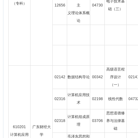
电子技术基
（专科）
12656
主
04730
础（三）
义理论体系概
论
高级语言程
02142
数据结构导论
00342
序设计
0214
（一）
计算机应用技
02316
02198
线性代数
0473
术
思想道德修
计算机组成原
02318
03706
养与法律基
理
610201
广东财经大
础
计算机应用
学
毛泽东思想和