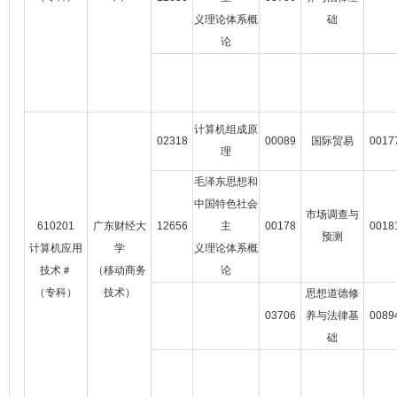
义理论体系概
础
论
计算机组成原
02318
00089
国际贸易
0017
理
毛泽东思想和
中国特色社会
市场调查与
610201
广东财经大
12656
主
00178
0018
预测
计算机应用
学
义理论体系概
技术＃
（移动商务
论
（专科）
技术）
思想道德修
03706
养与法律基
0089
础