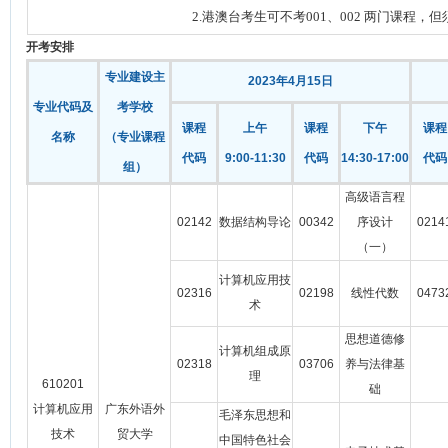
2
.港澳台考生可不考0
01
、
002
两门课程，但
开考安排
专业建设主
2023年4月15日
专业代码及
考学校
课程
上午
课程
下午
课程
名称
（专业课程
代码
9:00-11:30
代码
14:30-17:00
代码
组）
高级语言程
02142
数据结构导论
00342
序设计
0214
（一）
计算机应用技
02316
02198
线性代数
0473
术
思想道德修
计算机组成原
02318
03706
养与法律基
理
610201
础
计算机应用
广东外语外
毛泽东思想和
技术
贸大学
中国特色社会