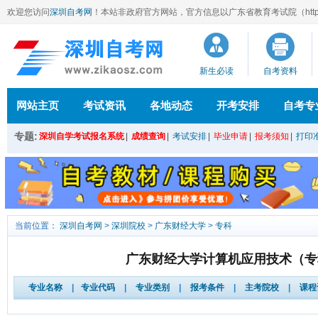
欢迎您访问
深圳自考网
！本站
非政府官方网站，官方信息以广东省教育考试院（http://ee
新生必读
自考资料
网站主页
考试资讯
各地动态
开考安排
自考专
专题:
深圳自学考试报名系统
|
成绩查询
|
考试安排
|
毕业申请
|
报考须知
|
打印
当前位置：
深圳自考网
>
深圳院校
>
广东财经大学
>
专科
广东财经大学计算机应用技术（专
专业名称
|
专业代码
|
专业类别
|
报考条件
|
主考院校
|
课程