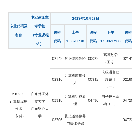
专业建设主
2023年10月28日
专业代码及
考学校
课程
上午
课程
下午
课程
名称
（专业课程
代码
9:00-11:30
代码
14:30-17:00
代码
组）
高等数学
02142
数据结构导论
00022
0214
（工专）
高级语言程
计算机应用技
02316
00342
序设计
0219
术
（一）
610201
广东外语外
计算机组成原
电子技术基
02318
04730
0472
计算机应用
贸大学
理
础（三）
技术
广东财经大
（专科）
学
思想道德修养
03706
0473
与法律基础