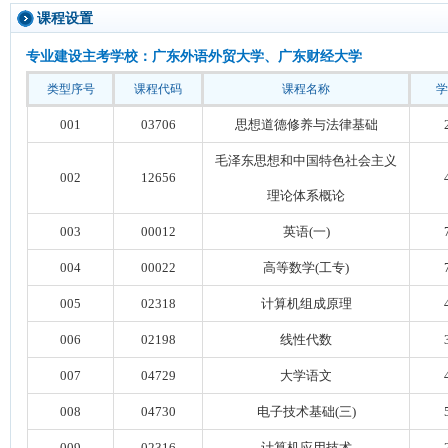
课程设置
专业建设主考学校：广东外语外贸大学、广东财经大学
类型序号
课程代码
课程名称
学
001
03706
思想道德修养与法律基础
毛泽东思想和中国特色社会主义
002
12656
理论体系概论
00
3
00012
英语(一)
00
4
00022
高等数学(工专)
0
05
02318
计算机组成原理
006
02198
线性代数
00
7
04729
大学语文
00
8
04730
电子技术基础(三)
00
9
02316
计算机应用技术