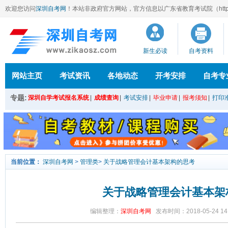
欢迎您访问
深圳自考网
！本站
非政府官方网站，官方信息以广东省教育考试院（http://ee
新生必读
自考资料
网站主页
考试资讯
各地动态
开考安排
自考专
专题:
深圳自学考试报名系统
|
成绩查询
|
考试安排
|
毕业申请
|
报考须知
|
打印
当前位置：
深圳自考网
>
管理类
>
关于战略管理会计基本架构的思考
关于战略管理会计基本架
编辑整理：
深圳自考网
发布时间：2018-05-24 14: