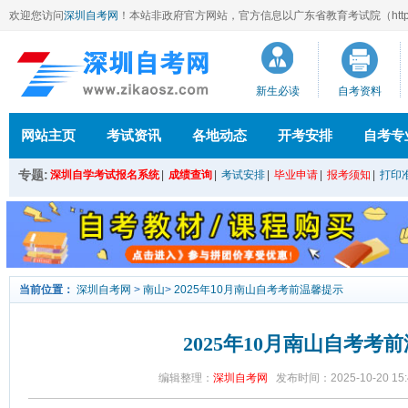
欢迎您访问
深圳自考网
！本站
非政府官方网站，官方信息以广东省教育考试院（http://ee
新生必读
自考资料
网站主页
考试资讯
各地动态
开考安排
自考专
专题:
深圳自学考试报名系统
|
成绩查询
|
考试安排
|
毕业申请
|
报考须知
|
打印
当前位置：
深圳自考网
>
南山
>
2025年10月南山自考考前温馨提示
2025年10月南山自考考
编辑整理：
深圳自考网
发布时间：2025-10-20 15: