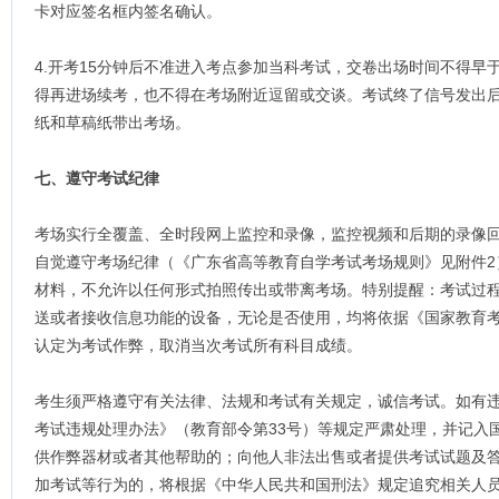
卡对应签名框内签名确认。
4.开考15分钟后不准进入考点参加当科考试，交卷出场时间不得早
得再进场续考，也不得在考场附近逗留或交谈。考试终了信号发出
纸和草稿纸带出考场。
七、遵守考试纪律
考场实行全覆盖、全时段网上监控和录像，监控视频和后期的录像
自觉遵守考场纪律（《广东省高等教育自学考试考场规则》见附件2
材料，不允许以任何形式拍照传出或带离考场。特别提醒：考试过
送或者接收信息功能的设备，无论是否使用，均将依据《国家教育考
认定为考试作弊，取消当次考试所有科目成绩。
考生须严格遵守有关法律、法规和考试有关规定，诚信考试。如有
考试违规处理办法》（教育部令第33号）等规定严肃处理，并记入
供作弊器材或者其他帮助的；向他人非法出售或者提供考试试题及
加考试等行为的，将根据《中华人民共和国刑法》规定追究相关人