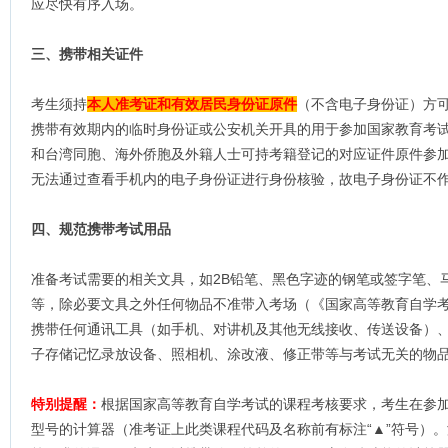
应尽快有序入场。
三、携带相关证件
考生须持
本人准考证和有效居民身份证原件
（不含电子身份证）方
携带有效期内的临时身份证或公安机关开具的用于参加国家教育考
和台湾同胞、海外侨胞及外籍人士可持考籍登记的对应证件原件参
无法通过查看手机内的电子身份证进行身份核验，故电子身份证不
四、规范携带考试用品
准备考试需要的相关文具，如2B铅笔、黑色字迹的钢笔或签字笔、
等，除必要文具之外任何物品不准带入考场（《国家高等教育自学考
携带任何通讯工具（如手机、对讲机及其他无线接收、传送设备）
子存储记忆录放设备、照相机、涂改液、修正带等与考试无关的物
特别提醒：
根据国家高等教育自学考试的课程考核要求，考生在参
型号的计算器（准考证上此类课程代码及名称前有标注“▲”符号）