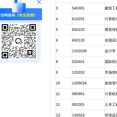
3
540301
建筑工
扫码咨询
《专业老师》
4
610201
计算机
5
650102
视觉传
6
650120
动漫设
7
120203K
会计学
8
020401
国际经
9
120202
市场营
10
120901K
旅游管
11
080901
计算机
12
081001
土木工
13
130503
环境设