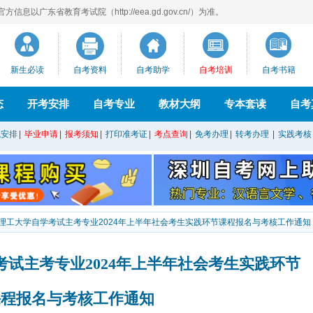
息以广东省教育考试院（http://eea.gd.gov.cn/）为准。
新生必读
自考资料
自考助学
自考培训
自考书籍
态
开考安排
自考专业
教材大纲
专本套读
自考
试安排
|
毕业申请
|
报考须知
|
打印准考证
|
考点查询
|
免考办理
|
转考办理
|
实践考核
理工大学自学考试主考专业2024年上半年社会考生实践环节课程报名与考核工作通知
试主考专业2024年上半年社会考生实践环节
课程报名与考核工作通知