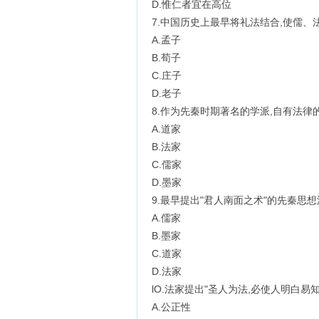
D.惟仁者宜在高位
7.中国历史上最早将礼法结合,使儒、
A.孟子
B.荀子
C.庄子
D.老子
8.作为先秦时期著名的学派,自有法律
A.道家
B.法家
C.儒家
D.墨家
9.最早提出"君人南面之术"的先秦思想
A.儒家
B.墨家
C.道家
D.法家
lO.法家提出"圣人为法,必使人明白易知
A.公正性