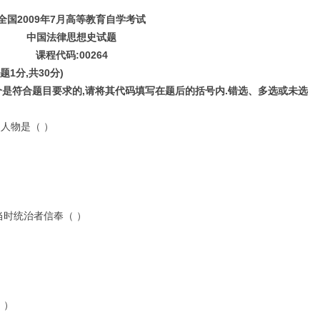
全国
2009
年
7
月高等教育自学考试
中国法律思想史
试题
课程代码:
00264
1分,共30分)
是符合题目要求的,请将其代码填写在题后的括号内.错选、多选或未选
史人物是（ ）
了当时统治者信奉（ ）
 ）