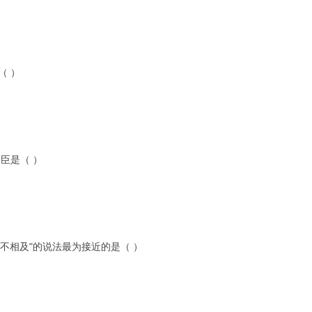
（ ）
名臣是（ ）
罪不相及"的说法最为接近的是（ ）