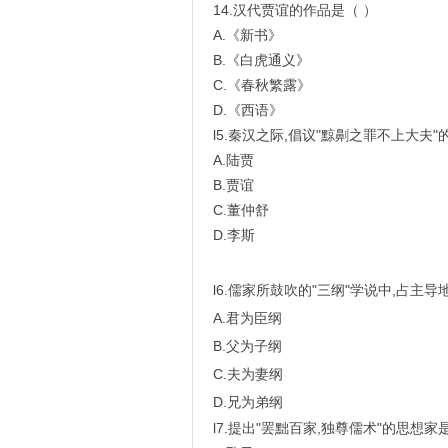
14.汉代贾谊的作品是（ ）
A.《新书》
B.《白虎通义》
C.《春秋繁露》
D.《西语》
l5.秦汉之际,倡议"黥劓之罪不上大夫"
A.陆贾
B.贾谊
C.董仲舒
D.李斯
l6.儒家所鼓吹的"三纲"学说中,占主导地
A.君为臣纲
B.父为子纲
C.夫为妻纲
D.兄为弟纲
l7.提出"罢黜百家,独尊儒术"的思想家