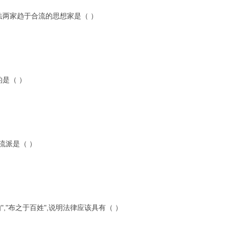
法两家趋于合流的思想家是（ ）
的是（ ）
流派是（ ）
","布之于百姓",说明法律应该具有（ ）