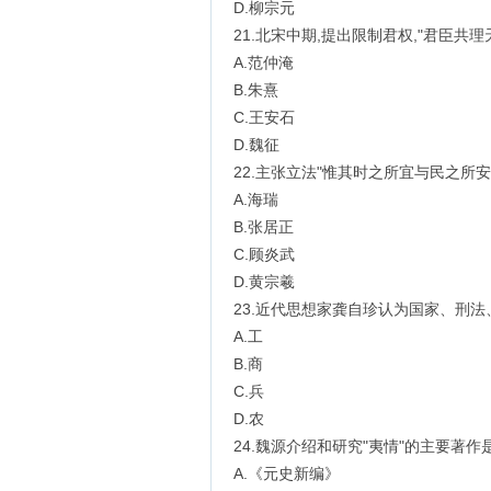
D.柳宗元
21.北宋中期,提出限制君权,"君臣共理
A.范仲淹
B.朱熹
C.王安石
D.魏征
22.主张立法"惟其时之所宜与民之所安
A.海瑞
B.张居正
C.顾炎武
D.黄宗羲
23.近代思想家龚自珍认为国家、刑法
A.工
B.商
C.兵
D.农
24.魏源介绍和研究"夷情"的主要著作
A.《元史新编》