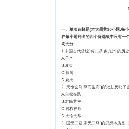
一、单项选择题(本大题共30小题,每小题
在每小题列出的四个备选项中只有一个
均无分.
1.中国古代曾经"铸九鼎,象九州"的历
A.子产
B.夏桀
C.叔向
D.夏禹
2."天命玄鸟,降而生商"的说法,反映
A.主权在民
B.君民共主
C.君权神授
D.天命无常
3."国无二君,家无二尊"的思想本质是（