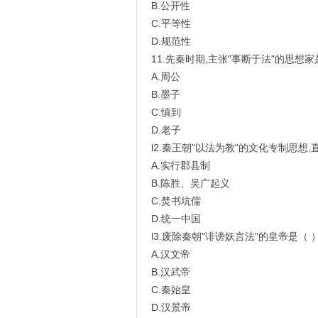
B.公开性
C.平等性
D.规范性
11.先秦时期,主张"事断于法"的思想家
A.周公
B.墨子
C.慎到
D.老子
l2.秦王朝"以法为教"的文化专制思想,
A.实行郡县制
B.陈胜、吴广起义
C.焚书坑儒
D.统一中国
l3.废除秦朝"诽谤妖言法"的皇帝是（ 
A.汉文帝
B.汉武帝
C.秦始皇
D.汉景帝