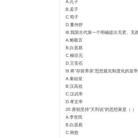
A.孔子
B.孟子
C.荀子
D.董仲舒
l8.我国古代第一个明确提出无君、无
A.鲍敬言
B.白居易
C.柳宗元
D.王安石
l9.将"存留养亲"思想最先制度化的皇帝
A.秦始皇
B.汉高祖
C.汉武帝
D.孝文帝
20.唐朝坚持"天刑说"的思想家是（ ）
A.李世民
B.白居易
C.韩愈