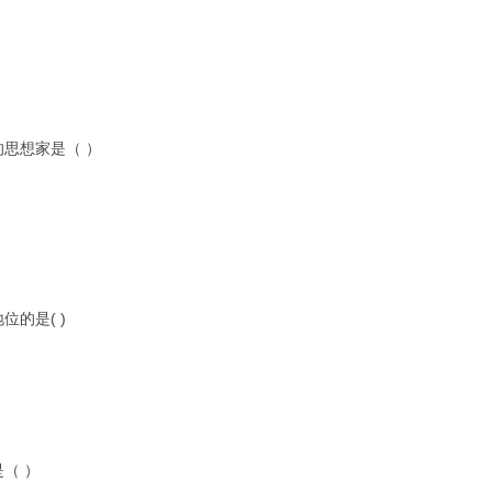
的思想家是（ ）
位的是( )
是（ ）