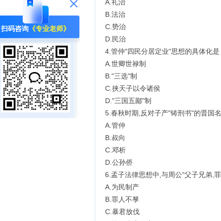
A.礼治
B.法治
C.势治
扫码咨询
《专业老师》
D.民治
4.管仲"四民分居定业"思想的具体化是
A.世卿世禄制
B."三选"制
C.挟天子以令诸侯
D."三国五鄙"制
5.春秋时期,反对子产"铸刑书"的晋国
A.管仲
B.叔向
C.邓析
D.公孙侨
6.孟子法律思想中,与周公"父子兄弟,
A.为民制产
B.罪人不孥
C.暴君放伐