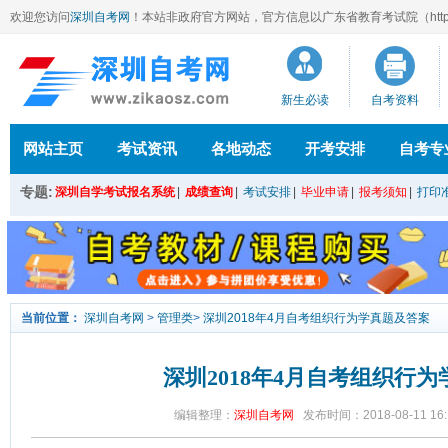
欢迎您访问
深圳自考网
！本站
非政府官方网站，官方信息以广东省教育考试院（http://ee
新生必读
自考资料
网站主页
考试资讯
各地动态
开考安排
自考专
专题:
深圳自学考试报名系统
|
成绩查询
|
考试安排
|
毕业申请
|
报考须知
|
打印
当前位置：
深圳自考网
>
管理类
>
深圳2018年4月自考组织行为学真题及答案
深圳2018年4月自考组织行
编辑整理：
深圳自考网
发布时间：2018-08-11 16: