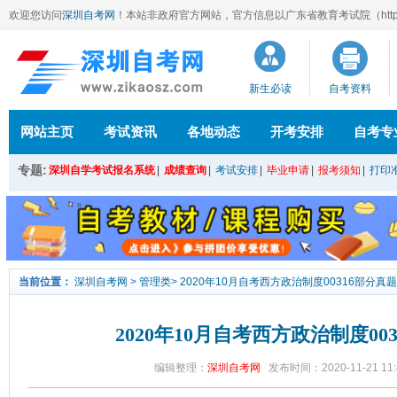
欢迎您访问
深圳自考网
！本站
非政府官方网站，官方信息以广东省教育考试院（http://ee
新生必读
自考资料
网站主页
考试资讯
各地动态
开考安排
自考专
专题:
深圳自学考试报名系统
|
成绩查询
|
考试安排
|
毕业申请
|
报考须知
|
打印
当前位置：
深圳自考网
>
管理类
>
2020年10月自考西方政治制度00316部分真
2020年10月自考西方政治制度00
编辑整理：
深圳自考网
发布时间：2020-11-21 11: