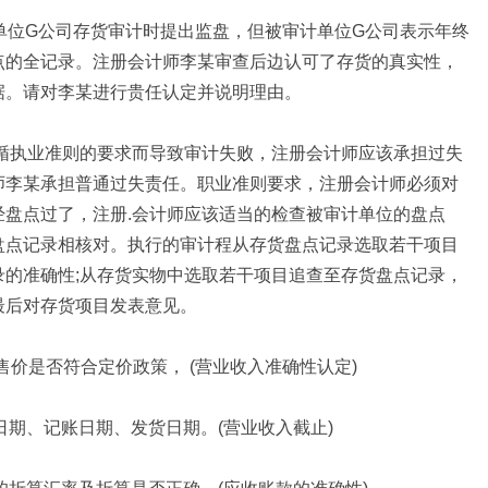
单位G公司存货审计时提出监盘，但被审计单位G公司表示年终
点的全记录。注册会计师李某审查后边认可了存货的真实性，
据。请对李某进行贵任认定并说明理由。
遵循执业准则的要求而导致审计失败，注册会计师应该承担过失
师李某承担普通过失责任。职业准则要求，注册会计师必须对
经盘点过了，注册.会计师应该适当的检查被审计单位的盘点
盘点记录相核对。执行的审计程从存货盘点记录选取若干项目
录的准确性;从存货实物中选取若干项目追查至存货盘点记录，
最后对存货项目发表意见。
查售价是否符合定价政策， (营业收入准确性认定)
日期、记账日期、发货日期。(营业收入截止)