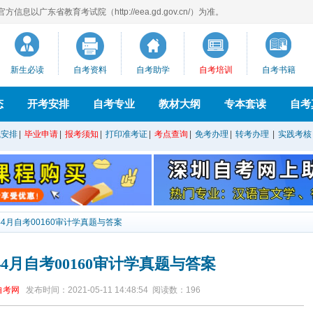
息以广东省教育考试院（http://eea.gd.gov.cn/）为准。
新生必读
自考资料
自考助学
自考培训
自考书籍
态
开考安排
自考专业
教材大纲
专本套读
自考
试安排
|
毕业申请
|
报考须知
|
打印准考证
|
考点查询
|
免考办理
|
转考办理
|
实践考核
年4月自考00160审计学真题与答案
年4月自考00160审计学真题与答案
自考网
发布时间：2021-05-11 14:48:54
阅读数：
196