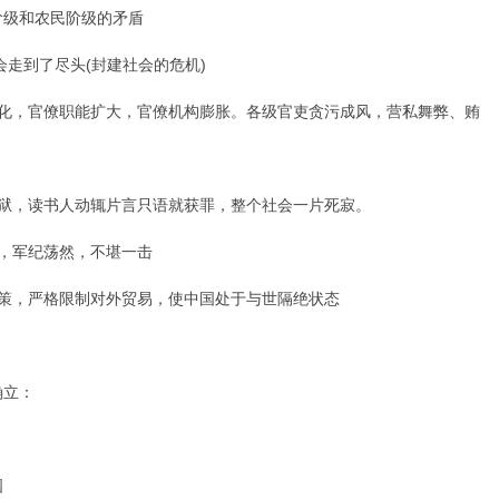
级和农民阶级的矛盾
走到了尽头(封建社会的危机)
，官僚职能扩大，官僚机构膨胀。各级官吏贪污成风，营私舞弊、贿
，读书人动辄片言只语就获罪，整个社会一片死寂。
，军纪荡然，不堪一击
，严格限制对外贸易，使中国处于与世隔绝状态
立：
国