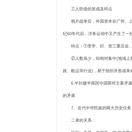
工人阶级的形成及特点
鸦片战争后，外国资本在广州、上海
纪60年代后，洋务运动中又产生了一
特点：①受帝、封、资三重压迫，
②人数虽少，却相对集中(地域上集
路、航运等行业)，易于组织并形成革
6.半封建半殖民中国两对主要矛盾：
的矛盾
7、近代中华民族的两大历史任务：
二者的关系：