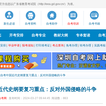
息以广东省教育考试院（http://eea.gd.gov.cn/）为准。
新生必读
自考资料
自考助学
自考培训
自考书籍
态
开考安排
自考专业
教材大纲
专本套读
自考
试安排
|
毕业申请
|
报考须知
|
打印准考证
|
考点查询
|
免考办理
|
转考办理
|
实践考核
深圳自考中国近代史纲要复习重点：反对外国侵略的斗争
国近代史纲要复习重点：反对外国侵略的斗争
自考网
发布时间：2024-03-27 09:44:45
阅读数：
863