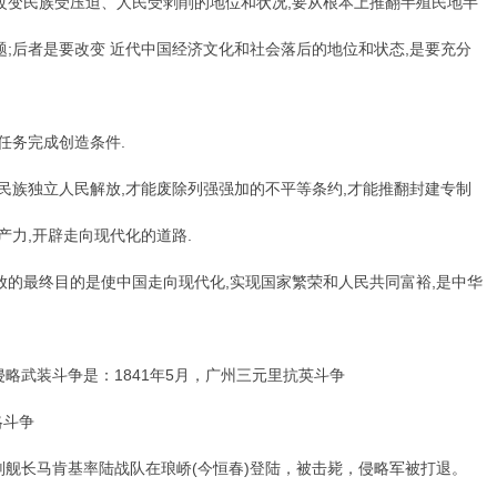
变民族受压迫、人民受剥削的地位和状况,要从根本上推翻半殖民地半
题;后者是要改变 近代中国经济文化和社会落后的地位和状态,是要充分
务完成创造条件.
族独立人民解放,才能废除列强强加的不平等条约,才能推翻封建专制
产力,开辟走向现代化的道路.
的最终目的是使中国走向现代化,实现国家繁荣和人民共同富裕,是中华
武装斗争是：1841年5月，广州三元里抗英斗争
斗争
副舰长马肯基率陆战队在琅峤(今恒春)登陆，被击毙，侵略军被打退。