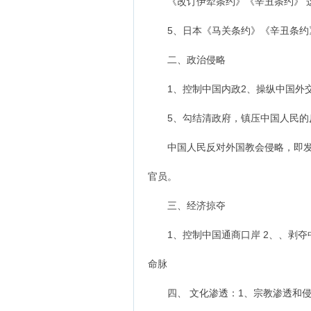
《改订伊犁条约》《辛丑条约》 这
5、日本《马关条约》《辛丑条约
二、政治侵略
1、控制中国内政2、操纵中国外交
5、勾结清政府，镇压中国人民的反
中国人民反对外国教会侵略，即发生
官员。
三、经济掠夺
1、控制中国通商口岸 2、、剥夺中
命脉
四、 文化渗透：1、宗教渗透和侵略