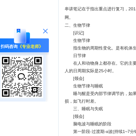
串讲笔记在于指出重点进行复习，201
网。
二、生物节律
[识记]
生物节律
扫码咨询
《专业老师》
指生物的周期性变化。是有机体生
日节律
在人和动物身上都存在。它的主要表
人的日周期实际是25小时。
[领会]
生物节律与睡眠
睡与醒是受内部节律调节的，如果不
损，如飞行时差。
三、睡眠与失眠
[领会]
脑电波与睡眠的阶段
第一阶段-过渡期-α波(持续1~7分钟