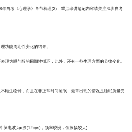
8年自考《心理学》章节梳理(3)：重点串讲笔记内容请关注深圳自考
理功能周期性变化的结果。
现为睡与醒的周期性循环，此外，还有一些生理方面的节律变化。
顾生物钟，而是在非正常时间睡眠，最常出现的情况是睡眠质量受
;脑电波为α波(12cps)，频率较慢，但振幅较大)