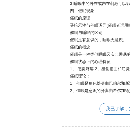
3.睡眠中的外在或内在刺激可以影
四、催眠现象
催眠的原理
受暗示性与催眠诱导(催眠者运用暗
催眠与睡眠的区别
催眠是有意识的，睡眠无意识。
催眠的概念
催眠是一种类似睡眠又实非睡眠的
催眠状态下的心理特征
1、 感觉麻痹 2、感觉扭曲和幻觉 
催眠理论：
1、催眠是角色扮演由巴伯尔和斯
2、催眠是意识的分离由希尔加德
我已了解，