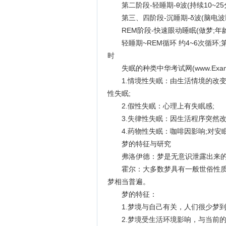
第二阶段-轻睡期-θ波(持续10~25分钟
第三、四阶段-沉睡期-δ波(脑电波以δ
REM阶段-快速眼动睡眠(做梦;年
轻睡期~REM循环 约4~6次循环;
时
失眠的种类中华考试网(www.Exam
1.情境性失眠：由生活情境的改变
性失眠;
2.假性失眠：心理上有失眠感;
3.失律性失眠：因生活程序突然改
4.药物性失眠：咖啡因影响;对安
梦的特征与研究
弗洛伊德：梦是无意识泄露出来的
霍尔：大多数梦具有一般世俗性质，
梦相当普遍。
梦的特征：
1.梦境与自己有关，人们很少梦到
2.梦境受生活环境影响，与当前的