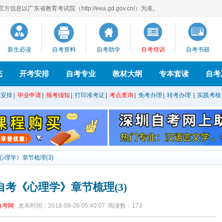
息以广东省教育考试院（http://eea.gd.gov.cn/）为准。
新生必读
自考资料
自考助学
自考培训
自考书籍
态
开考安排
自考专业
教材大纲
专本套读
自考
试安排
|
毕业申请
|
报考须知
|
打印准考证
|
考点查询
|
免考办理
|
转考办理
|
实践考核
心理学》章节梳理(3)
自考《心理学》章节梳理(3)
自考网
发布时间：2018-08-26 05:40:07
阅读数：
173