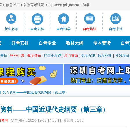
息以广东省教育考试院（http://eea.gd.gov.cn/）为准。
新生必读
自考资料
自考助学
自考培训
自考书籍
态
开考安排
自考专业
教材大纲
专本套读
自考
试安排
|
毕业申请
|
报考须知
|
打印准考证
|
考点查询
|
免考办理
|
转考办理
|
实践考核
】复习资料——中国近现代史纲要（第三章）
习资料——中国近现代史纲要（第三章）
自考网
发布时间：2020-12-12 14:53:11
阅读数：
185