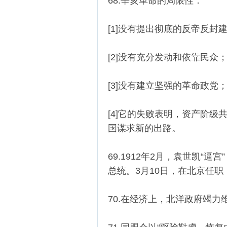
68.辛亥革命的局限性：
[1]没有提出彻底的反帝反封
[2]没有充分发动和依靠民众
[3]没有建立坚强的革命政党
[4]它的失败表明，资产阶
国谋求新的出路。
69.1912年2月，袁世凯“
总统。3月10日，在北京任
70.在经济上，北洋政府竭