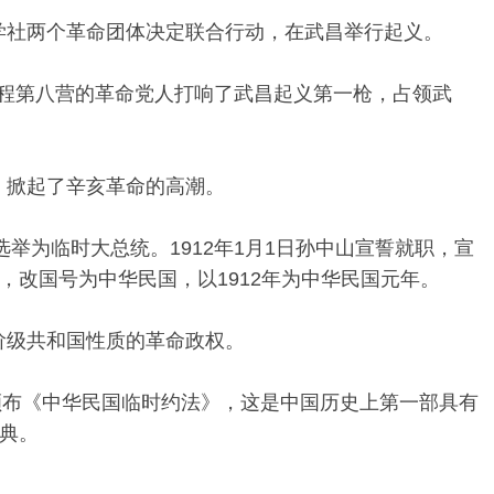
文学社两个革命团体决定联合行动，在武昌举行起义。
，新军工程第八营的革命党人打响了武昌起义第一枪，占领武
应，掀起了辛亥革命的高潮。
被选举为临时大总统。1912年1月1日孙中山宣誓就职，宣
，改国号为中华民国，以1912年为中华民国元年。
产阶级共和国性质的革命政权。
议院颁布《中华民国临时约法》，这是中国历史上第一部具有
典。