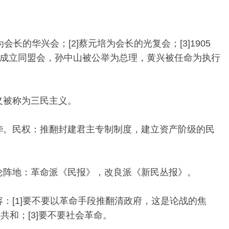
为会长的华兴会；[2]蔡元培为会长的光复会；[3]1905
成立同盟会，孙中山被公举为总理，黄兴被任命为执行
义被称为三民主义。
中华。民权：推翻封建君主专制制度，建立资产阶级的民
舆论阵地：革命派《民报》，改良派《新民丛报》。
容：[1]要不要以革命手段推翻清政府，这是论战的焦
共和；[3]要不要社会革命。