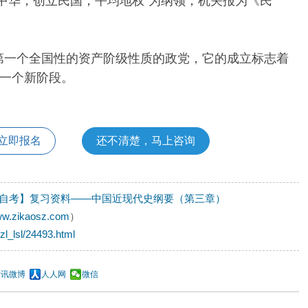
复中华，创立民国，平均地权”为纲领，机关报为《民
国第一个全国性的资产阶级性质的政党，它的成立标志着
一个新阶段。
立即报名
还不清楚，马上咨询
自考】复习资料——中国近现代史纲要（第三章）
www.zikaosz.com
）
zl_lsl/24493.html
腾讯微博
人人网
微信