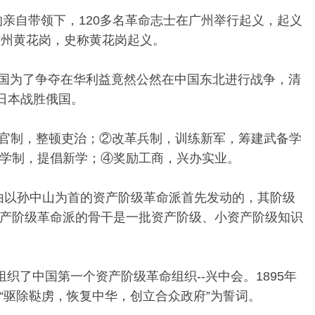
黄兴的亲自带领下，120多名革命志士在广州举行起义，起义
广州黄花岗，史称黄花岗起义。
日、俄两国为了争夺在华利益竟然公然在中国东北进行战争，清
果日本战胜俄国。
①改革官制，整顿吏治；②改革兵制，训练新军，筹建武备学
学制，提倡新学；④奖励工商，兴办实业。
是由以孙中山为首的资产阶级革命派首先发动的，其阶级
产阶级革命派的骨干是一批资产阶级、小资产阶级知识
山组织了中国第一个资产阶级革命组织--兴中会。1895年
“驱除鞑虏，恢复中华，创立合众政府”为誓词。